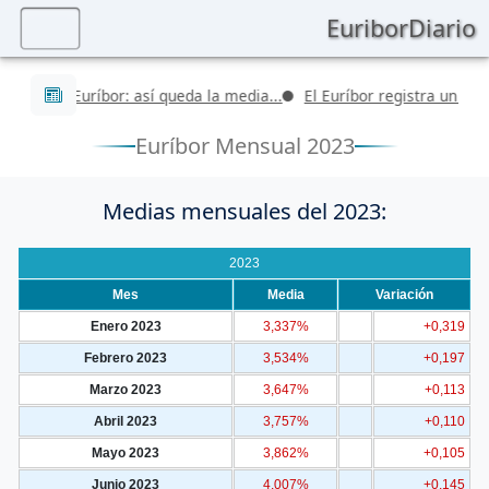
EuriborDiario
Últimas noticias
so del Euríbor: así queda la media...
El Euríbor registra un nuevo v
Euríbor Mensual 2023
Medias mensuales del 2023:
2023
Mes
Media
Variación
Enero 2023
3,337%
+0,319
Febrero 2023
3,534%
+0,197
Marzo 2023
3,647%
+0,113
Abril 2023
3,757%
+0,110
Mayo 2023
3,862%
+0,105
Junio 2023
4,007%
+0,145