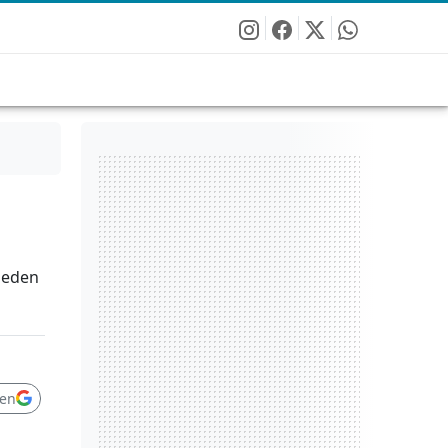
ueden
en