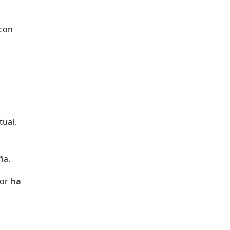
 con
tual,
ña.
bor
ha