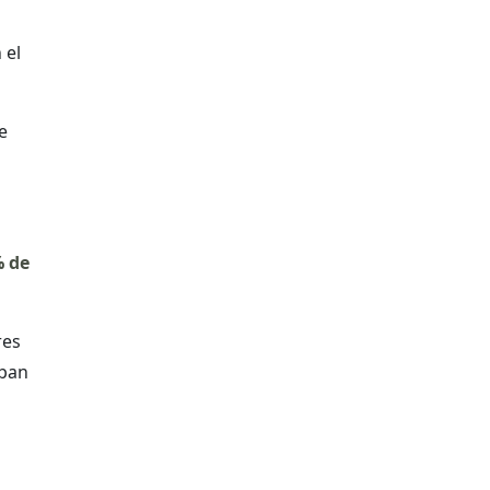
 el
e
% de
res
aban