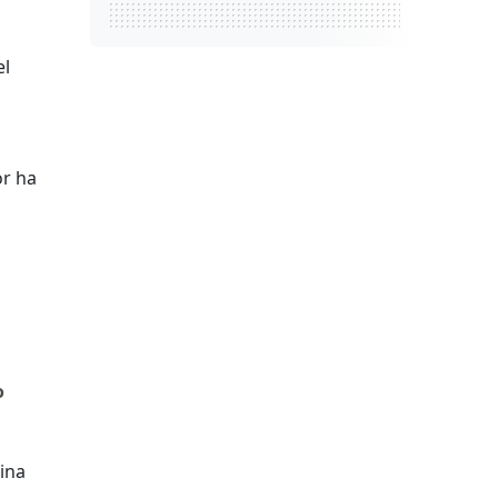
el
or ha
o
ina