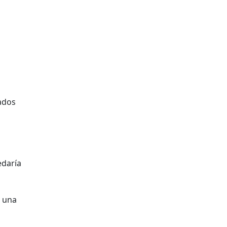
lados
edaría
. una