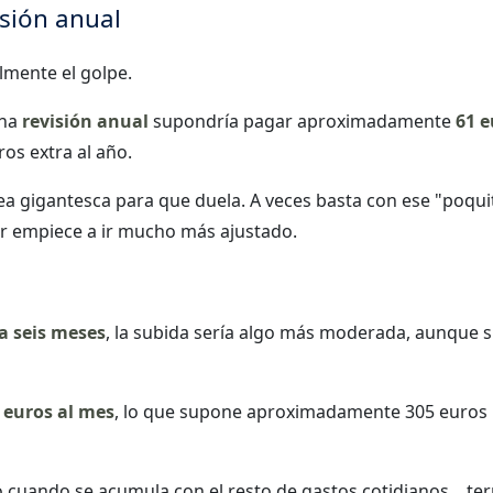
isión anual
mente el golpe.
una
revisión anual
supondría pagar aproximadamente
61 e
os extra al año.
sea gigantesca para que duela. A veces basta con ese "poqui
r empiece a ir mucho más ajustado.
a seis meses
, la subida sería algo más moderada, aunque 
 euros al mes
, lo que supone aproximadamente 305 euros
 cuando se acumula con el resto de gastos cotidianos... te