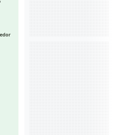
%
dedor