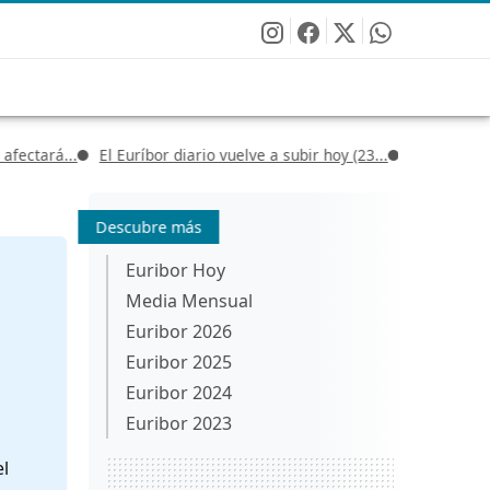
rá...
El Euríbor diario vuelve a subir hoy (23...
Euríbor hoy, 15 de 
Descubre más
Euribor Hoy
Media Mensual
Euribor 2026
Euribor 2025
Euribor 2024
Euribor 2023
el