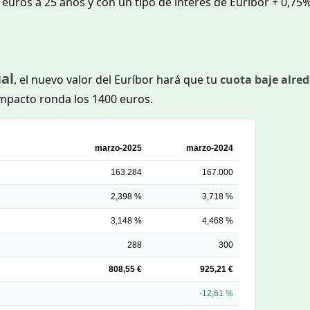
 euros a 25 años y con un tipo de interés de Euríbor + 0,75
al
, el nuevo valor del Euríbor hará que tu
cuota baje alre
 impacto ronda los 1400 euros.
marzo-2025
marzo-2024
163.284
167.000
2,398 %
3,718 %
3,148 %
4,468 %
288
300
808,55 €
925,21 €
-12,61 %