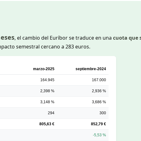
meses
, el cambio del Euríbor se traduce en una
cuota que 
mpacto semestral cercano a 283 euros.
marzo-2025
septiembre-2024
164.945
167.000
2,398 %
2,936 %
3,148 %
3,686 %
294
300
805,63 €
852,79 €
-5,53 %