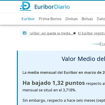
Euribor
Diario
Euribor
Prima-Bonos
Divisas
Bolsas
Dat
Últimas noticias
scenso del Euríbor: así queda la media...
El Euríbor registra un nu
Eu
Valor Medio de
La
media mensual
del
Euribor en marzo de 2
Ha bajado 1,32 puntos
respecto al
mensual se situó en el 3,718%.
Sin embargo, respecto a hace seis meses (sept